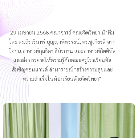
29 เมษายน 2568 คณาจารย์ คณะจิตวิทยา นำทีม
โดย ดร.ถิรวรินทร์ บุญญาพิพรรธน์, ดร.ชูเกียรติ จาก
ใจชน,อาจารย์กุลธิดา สีบัวบาน และอาจารย์กิตติทัต
แสงส่ง บรรยายให้ความรู้กับคณะครู
โรงเรียนอัส
สัมชัญคอนแวนต์ ลำนารายณ์ "สร้างความสุขและ
ความสำเร็จในห้
องเรียนด้วยจิตวิทยา"